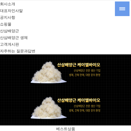
회사소개
대표자인사말
공지사항
쇼핑몰
산삼배양근
산삼배양근 생체
고객게시판
자주하는 질문과답변
베스트상품